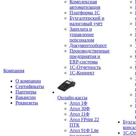
Комплексная
автоматизация
Платформа 1С
Бухгалтерский и
налоговый учёт
Зарплата и
управление
персоналом
Документооборот
Производственные
предприятия и
ERP-системы
1С-Отчетность
Компания
1С-Коннект
О компании
Сертификаты
Партнеры
Вакансии
Онлайн-кассы
Реквизиты
Атол 1Ф
Атол 30Ф
Атол 11Ф
Атол FPrint 22
Бухга
ПТК
конса
Атол 91Ф Lite
1С-От
(ньюджер)