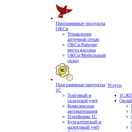
Программные продукты
ОКСи
Управление
аптечной сетью
ОКСи:Рабочее
место кассира
ОКСи:Мобильный
склад
Программные продукты
Услуги
1С
Торговый и
1С:КП
складской учет
Онлай
Комплексная
автоматизация
Платформа 1С
Бухгалтерский и
налоговый учёт