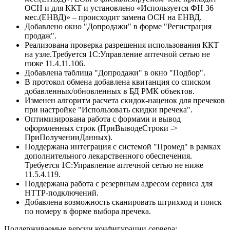
ОСН и для ККТ и установлено «Используется ФН 36
мес.(ЕНВД)» – происходит замена ОСН на ЕНВД.
Добавлено окно "Допродажи" в форме "Регистрация
продаж".
Реализована проверка разрешения использования ККТ
на узле.Требуется 1С:Управление аптечной сетью не
ниже 11.4.11.106.
Добавлена таблица "Допродажи" в окно "Подбор".
В протокол обмена добавлена квитанция со списком
добавленных/обновленных в БД РМК объектов.
Изменен алгоритм расчета скидок-наценок для пречеков
при настройке "Использовать скидки пречека".
Оптимизирована работа с формами и вывод
оформленных строк (ПриВыводеСтроки ->
ПриПолученииДанных).
Поддержана интеграция с системой "Промед" в рамках
дополнительного лекарственного обеспечения.
Требуется 1С:Управление аптечной сетью не ниже
11.5.4.119.
Поддержана работа с резервным адресом сервиса для
HTTP-подключений.
Добавлена возможность сканировать штрихкод и поиск
по номеру в форме выбора пречека.
Поддерживаемые версии конфигурации сервера: