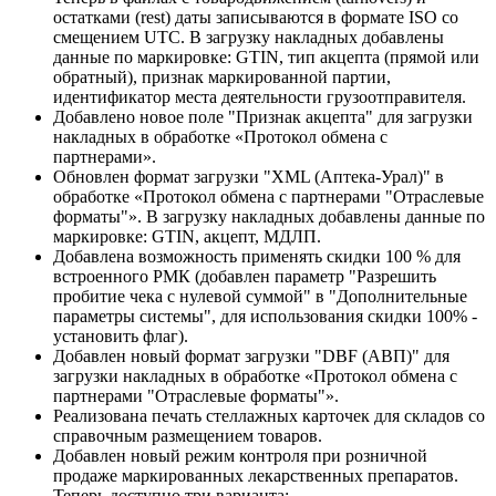
остатками (rest) даты записываются в формате ISO со
смещением UTC. В загрузку накладных добавлены
данные по маркировке: GTIN, тип акцепта (прямой или
обратный), признак маркированной партии,
идентификатор места деятельности грузоотправителя.
Добавлено новое поле "Признак акцепта" для загрузки
накладных в обработке «Протокол обмена с
партнерами».
Обновлен формат загрузки "XML (Аптека-Урал)" в
обработке «Протокол обмена с партнерами "Отраслевые
форматы"». В загрузку накладных добавлены данные по
маркировке: GTIN, акцепт, МДЛП.
Добавлена возможность применять скидки 100 % для
встроенного РМК (добавлен параметр "Разрешить
пробитие чека с нулевой суммой" в "Дополнительные
параметры системы", для использования скидки 100% -
установить флаг).
Добавлен новый формат загрузки "DBF (АВП)" для
загрузки накладных в обработке «Протокол обмена с
партнерами "Отраслевые форматы"».
Реализована печать стеллажных карточек для складов со
справочным размещением товаров.
Добавлен новый режим контроля при розничной
продаже маркированных лекарственных препаратов.
Теперь доступно три варианта: