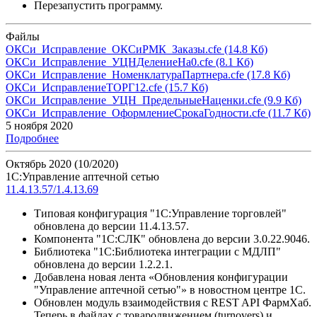
Перезапустить программу.
Файлы
ОКСи_Исправление_ОКСиРМК_Заказы.cfe
(14.8 Кб)
ОКСи_Исправление_УЦНДелениеНа0.cfe
(8.1 Кб)
ОКСи_Исправление_НоменклатураПартнера.cfe
(17.8 Кб)
ОКСи_ИсправлениеТОРГ12.cfe
(15.7 Кб)
ОКСи_Исправление_УЦН_ПредельныеНаценки.cfe
(9.9 Кб)
ОКСи_Исправление_ОформлениеСрокаГодности.cfe
(11.7 Кб)
5 ноября 2020
Подробнее
Октябрь 2020 (10/2020)
1С:Управление аптечной сетью
11.4.13.57/1.4.13.69
Типовая конфигурация "1С:Управление торговлей"
обновлена до версии 11.4.13.57.
Компонента "1С:СЛК" обновлена до версии 3.0.22.9046.
Библиотека "1С:Библиотека интеграции с МДЛП"
обновлена до версии 1.2.2.1.
Добавлена новая лента «Обновления конфигурации
"Управление аптечной сетью"» в новостном центре 1С.
Обновлен модуль взаимодействия с REST API ФармХаб.
Теперь в файлах с товародвижением (turnovers) и