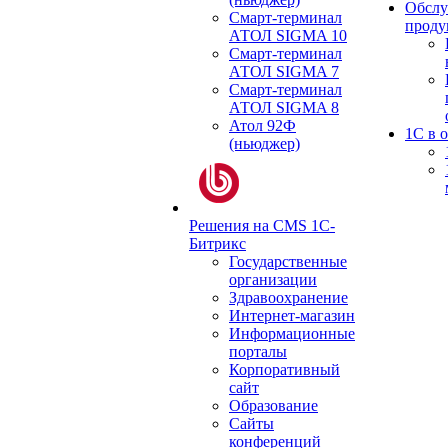
Обслу
Смарт-терминал
проду
АТОЛ SIGMA 10
Смарт-терминал
АТОЛ SIGMA 7
Смарт-терминал
АТОЛ SIGMA 8
Атол 92Ф
1С в 
(ньюджер)
Решения на CMS 1С-
Битрикс
Государственные
организации
Здравоохранение
Интернет-магазин
Информационные
порталы
Корпоративный
сайт
Образование
Сайты
конференций