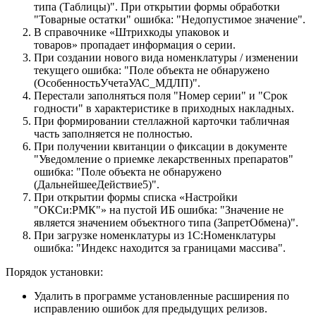
типа (Таблицы)". При открытии формы обработки
"Товарные остатки" ошибка: "Недопустимое значение".
В справочнике «Штрихкоды упаковок и
товаров» пропадает информация о серии.
При создании нового вида номенклатуры / изменении
текущего ошибка: "Поле объекта не обнаружено
(ОсобенностьУчетаУАС_МДЛП)".
Перестали заполняться поля "Номер серии" и "Срок
годности" в характеристике в приходных накладных.
При формировании стеллажной карточки табличная
часть заполняется не полностью.
При получении квитанции о фиксации в документе
"Уведомление о приемке лекарственных препаратов"
ошибка: "Поле объекта не обнаружено
(ДальнейшееДействие5)".
При открытии формы списка «Настройки
"ОКСи:РМК"» на пустой ИБ ошибка: "Значение не
является значением объектного типа (ЗапретОбмена)".
При загрузке номенклатуры из 1С:Номенклатуры
ошибка: "Индекс находится за границами массива".
Порядок установки:
Удалить в программе установленные расширения по
исправлению ошибок для предыдущих релизов.