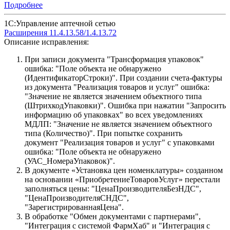
Подробнее
1С:Управление аптечной сетью
Расширения 11.4.13.58/1.4.13.72
Описание исправления:
При записи документа "Трансформация упаковок"
ошибка: "Поле объекта не обнаружено
(ИдентификаторСтроки)". При создании счета-фактуры
из документа "Реализация товаров и услуг" ошибка:
"Значение не является значением объектного типа
(ШтрихкодУпаковки)". Ошибка при нажатии "Запросить
информацию об упаковках" во всех уведомлениях
МДЛП: "Значение не является значением объектного
типа (Количество)". При попытке сохранить
документ "Реализация товаров и услуг" с упаковками
ошибка: "Поле объекта не обнаружено
(УАС_НомераУпаковок)".
В документе «Установка цен номенклатуры» созданном
на основании «ПриобретениеТоваровУслуг» перестали
заполняться цены: "ЦенаПроизводителяБезНДС",
"ЦенаПроизводителяСНДС",
"ЗарегистрированнаяЦена".
В обработке "Обмен документами с партнерами",
"Интеграция с системой ФармХаб" и "Интеграция с