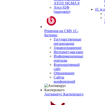
АТОЛ SIGMA 8
Атол 92Ф
1С в 
(ньюджер)
Решения на CMS 1С-
Битрикс
Государственные
организации
Здравоохранение
Интернет-магазин
Информационные
порталы
Корпоративный
сайт
Образование
Сайты
конференций
Антивирус Касперского