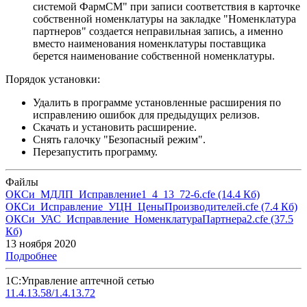
системой ФармСМ" при записи соответствия в карточке
собственной номенклатуры на закладке "Номенклатура
партнеров" создается неправильная запись, а именно
вместо наименования номенклатуры поставщика
берется наименование собственной номенклатуры.
Порядок установки:
Удалить в программе установленные расширения по
исправлению ошибок для предыдущих релизов.
Скачать и установить расширение.
Снять галочку "Безопасный режим".
Перезапустить программу.
Файлы
ОКСи_МДЛП_Исправление1_4_13_72-6.cfe
(14.4 Кб)
ОКСи_Исправление_УЦН_ЦеныПроизводителей.cfe
(7.4 Кб)
ОКСи_УАС_Исправление_НоменклатураПартнера2.cfe
(37.5
Кб)
13 ноября 2020
Подробнее
1С:Управление аптечной сетью
11.4.13.58/1.4.13.72