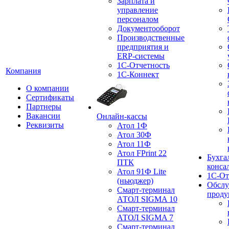
Зарплата и
управление
персоналом
Документооборот
Производственные
предприятия и
ERP-системы
1С-Отчетность
Компания
1С-Коннект
О компании
Сертификаты
Партнеры
Вакансии
Онлайн-кассы
Реквизиты
Атол 1Ф
Атол 30Ф
Атол 11Ф
Атол FPrint 22
Бухга
ПТК
конса
Атол 91Ф Lite
1С-От
(ньюджер)
Обслу
Смарт-терминал
проду
АТОЛ SIGMA 10
Смарт-терминал
АТОЛ SIGMA 7
Смарт-терминал