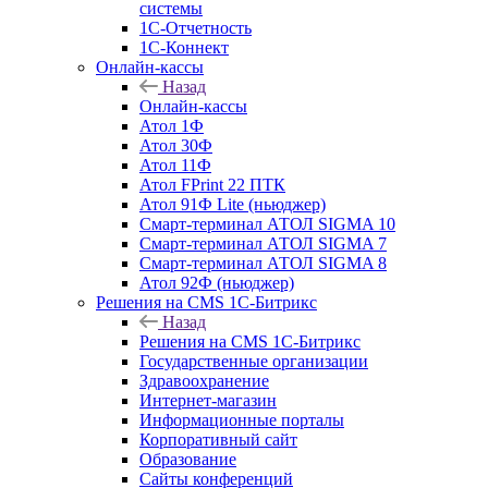
системы
1С-Отчетность
1С-Коннект
Онлайн-кассы
Назад
Онлайн-кассы
Атол 1Ф
Атол 30Ф
Атол 11Ф
Атол FPrint 22 ПТК
Атол 91Ф Lite (ньюджер)
Смарт-терминал АТОЛ SIGMA 10
Смарт-терминал АТОЛ SIGMA 7
Смарт-терминал АТОЛ SIGMA 8
Атол 92Ф (ньюджер)
Решения на CMS 1С-Битрикс
Назад
Решения на CMS 1С-Битрикс
Государственные организации
Здравоохранение
Интернет-магазин
Информационные порталы
Корпоративный сайт
Образование
Сайты конференций