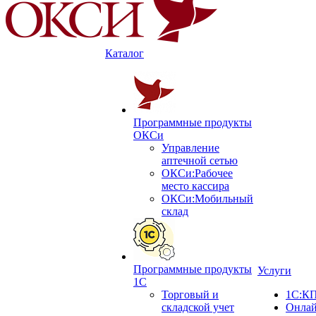
Каталог
Программные продукты
ОКСи
Управление
аптечной сетью
ОКСи:Рабочее
место кассира
ОКСи:Мобильный
склад
Программные продукты
Услуги
1С
Торговый и
1С:КП
складской учет
Онлай