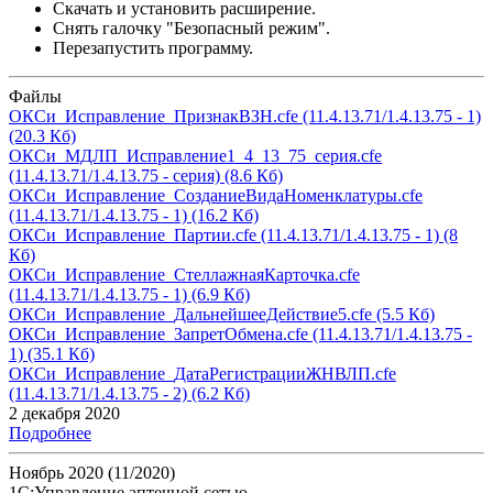
Скачать и установить расширение.
Снять галочку "Безопасный режим".
Перезапустить программу.
Файлы
ОКСи_Исправление_ПризнакВЗН.cfe
(11.4.13.71/1.4.13.75 - 1)
(20.3 Кб)
ОКСи_МДЛП_Исправление1_4_13_75_серия.cfe
(11.4.13.71/1.4.13.75 - серия)
(8.6 Кб)
ОКСи_Исправление_СозданиеВидаНоменклатуры.cfe
(11.4.13.71/1.4.13.75 - 1)
(16.2 Кб)
ОКСи_Исправление_Партии.cfe
(11.4.13.71/1.4.13.75 - 1)
(8
Кб)
ОКСи_Исправление_СтеллажнаяКарточка.cfe
(11.4.13.71/1.4.13.75 - 1)
(6.9 Кб)
ОКСи_Исправление_ДальнейшееДействие5.cfe
(5.5 Кб)
ОКСи_Исправление_ЗапретОбмена.cfe
(11.4.13.71/1.4.13.75 -
1)
(35.1 Кб)
ОКСи_Исправление_ДатаРегистрацииЖНВЛП.cfe
(11.4.13.71/1.4.13.75 - 2)
(6.2 Кб)
2 декабря 2020
Подробнее
Ноябрь 2020 (11/2020)
1С:Управление аптечной сетью