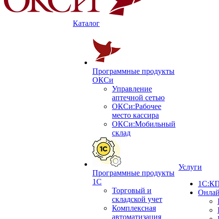
Каталог
Программные продукты
ОКСи
Управление
аптечной сетью
ОКСи:Рабочее
место кассира
ОКСи:Мобильный
склад
Услуги
Программные продукты
1С
1С:КП
Торговый и
Онлай
складской учет
Комплексная
автоматизация