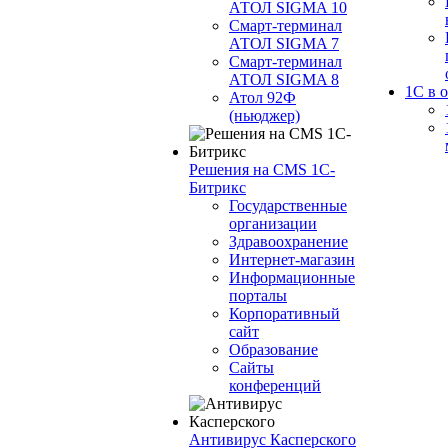
АТОЛ SIGMA 10
Смарт-терминал
АТОЛ SIGMA 7
Смарт-терминал
АТОЛ SIGMA 8
1С в 
Атол 92Ф
(ньюджер)
Решения на CMS 1С-
Битрикс
Государственные
организации
Здравоохранение
Интернет-магазин
Информационные
порталы
Корпоративный
сайт
Образование
Сайты
конференций
Антивирус Касперского