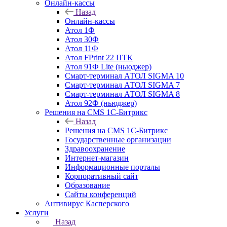
Онлайн-кассы
Назад
Онлайн-кассы
Атол 1Ф
Атол 30Ф
Атол 11Ф
Атол FPrint 22 ПТК
Атол 91Ф Lite (ньюджер)
Смарт-терминал АТОЛ SIGMA 10
Смарт-терминал АТОЛ SIGMA 7
Смарт-терминал АТОЛ SIGMA 8
Атол 92Ф (ньюджер)
Решения на CMS 1С-Битрикс
Назад
Решения на CMS 1С-Битрикс
Государственные организации
Здравоохранение
Интернет-магазин
Информационные порталы
Корпоративный сайт
Образование
Сайты конференций
Антивирус Касперского
Услуги
Назад