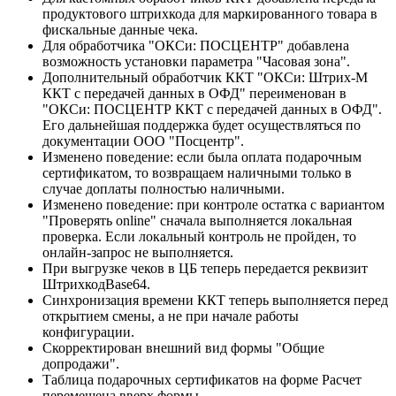
продуктового штрихкода для маркированного товара в
фискальные данные чека.
Для обработчика "ОКСи: ПОСЦЕНТР" добавлена
возможность установки параметра "Часовая зона".
Дополнительный обработчик ККТ "ОКСи: Штрих-М
ККТ с передачей данных в ОФД" переименован в
"ОКСи: ПОСЦЕНТР ККТ с передачей данных в ОФД".
Его дальнейшая поддержка будет осуществляться по
документации ООО "Посцентр".
Изменено поведение: если была оплата подарочным
сертификатом, то возвращаем наличными только в
случае доплаты полностью наличными.
Изменено поведение: при контроле остатка с вариантом
"Проверять online" сначала выполняется локальная
проверка. Если локальный контроль не пройден, то
онлайн-запрос не выполняется.
При выгрузке чеков в ЦБ теперь передается реквизит
ШтрихкодBase64.
Синхронизация времени ККТ теперь выполняется перед
открытием смены, а не при начале работы
конфигурации.
Скорректирован внешний вид формы "Общие
допродажи".
Таблица подарочных сертификатов на форме Расчет
перемещена вверх формы.