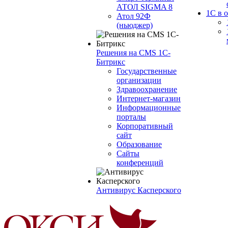
АТОЛ SIGMA 8
1С в 
Атол 92Ф
(ньюджер)
Решения на CMS 1С-
Битрикс
Государственные
организации
Здравоохранение
Интернет-магазин
Информационные
порталы
Корпоративный
сайт
Образование
Сайты
конференций
Антивирус Касперского