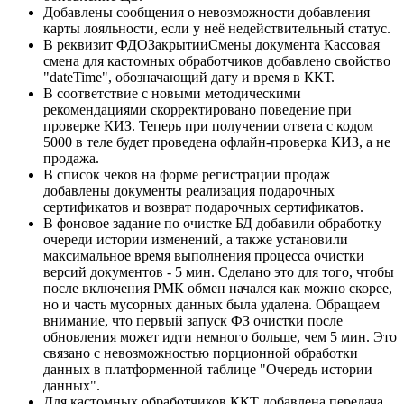
Добавлены сообщения о невозможности добавления
карты лояльности, если у неё недействительный статус.
В реквизит ФДОЗакрытииСмены документа Кассовая
смена для кастомных обработчиков добавлено свойство
"dateTime", обозначающий дату и время в ККТ.
В соответствие с новыми методическими
рекомендациями скорректировано поведение при
проверке КИЗ. Теперь при получении ответа с кодом
5000 в теле будет проведена офлайн-проверка КИЗ, а не
продажа.
В список чеков на форме регистрации продаж
добавлены документы реализация подарочных
сертификатов и возврат подарочных сертификатов.
В фоновое задание по очистке БД добавили обработку
очереди истории изменений, а также установили
максимальное время выполнения процесса очистки
версий документов - 5 мин. Сделано это для того, чтобы
после включения РМК обмен начался как можно скорее,
но и часть мусорных данных была удалена. Обращаем
внимание, что первый запуск ФЗ очистки после
обновления может идти немного больше, чем 5 мин. Это
связано с невозможностью порционной обработки
данных в платформенной таблице "Очередь истории
данных".
Для кастомных обработчиков ККТ добавлена передача