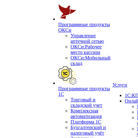
Программные продукты
ОКСи
Управление
аптечной сетью
ОКСи:Рабочее
место кассира
ОКСи:Мобильный
склад
Услуги
Программные продукты
1С
1С:КП
Торговый и
Онлай
складской учет
Комплексная
автоматизация
Платформа 1С
Бухгалтерский и
налоговый учёт