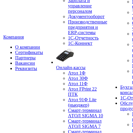
Зарплата и
управление
персоналом
Документооборот
Производственные
предприятия и
ERP-системы
Компания
1С-Отчетность
1С-Коннект
О компании
Сертификаты
Партнеры
Вакансии
Онлайн-кассы
Реквизиты
Атол 1Ф
Атол 30Ф
Атол 11Ф
Бухга
Атол FPrint 22
конса
ПТК
1С-От
Атол 91Ф Lite
Обслу
(ньюджер)
проду
Смарт-терминал
АТОЛ SIGMA 10
Смарт-терминал
АТОЛ SIGMA 7
Смарт-терминал