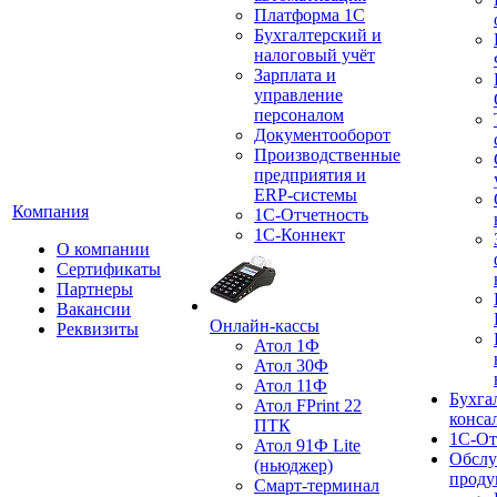
Платформа 1С
Бухгалтерский и
налоговый учёт
Зарплата и
управление
персоналом
Документооборот
Производственные
предприятия и
ERP-системы
Компания
1С-Отчетность
1С-Коннект
О компании
Сертификаты
Партнеры
Вакансии
Онлайн-кассы
Реквизиты
Атол 1Ф
Атол 30Ф
Атол 11Ф
Бухга
Атол FPrint 22
конса
ПТК
1С-От
Атол 91Ф Lite
Обслу
(ньюджер)
проду
Смарт-терминал