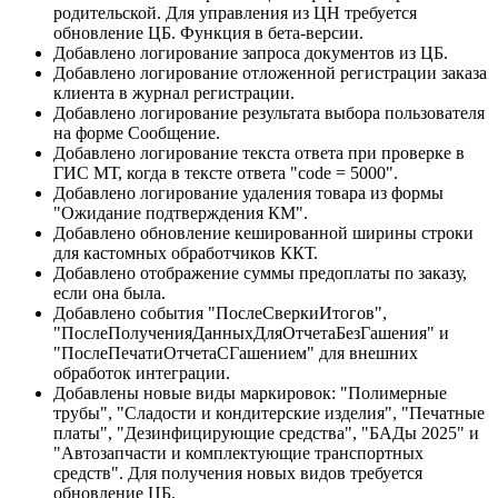
родительской. Для управления из ЦН требуется
обновление ЦБ. Функция в бета-версии.
Добавлено логирование запроса документов из ЦБ.
Добавлено логирование отложенной регистрации заказа
клиента в журнал регистрации.
Добавлено логирование результата выбора пользователя
на форме Сообщение.
Добавлено логирование текста ответа при проверке в
ГИС МТ, когда в тексте ответа "code = 5000".
Добавлено логирование удаления товара из формы
"Ожидание подтверждения КМ".
Добавлено обновление кешированной ширины строки
для кастомных обработчиков ККТ.
Добавлено отображение суммы предоплаты по заказу,
если она была.
Добавлено события "ПослеСверкиИтогов",
"ПослеПолученияДанныхДляОтчетаБезГашения" и
"ПослеПечатиОтчетаСГашением" для внешних
обработок интеграции.
Добавлены новые виды маркировок: "Полимерные
трубы", "Сладости и кондитерские изделия", "Печатные
платы", "Дезинфицирующие средства", "БАДы 2025" и
"Автозапчасти и комплектующие транспортных
средств". Для получения новых видов требуется
обновление ЦБ.