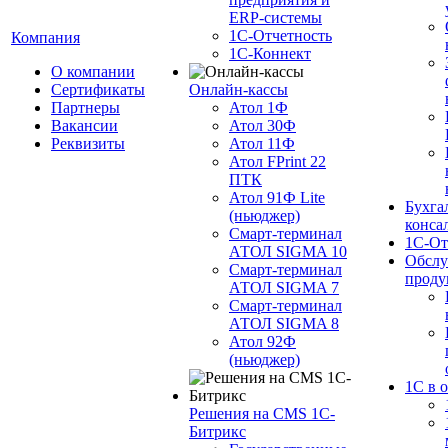
ERP-системы
1С-Отчетность
Компания
1С-Коннект
О компании
Сертификаты
Онлайн-кассы
Партнеры
Атол 1Ф
Вакансии
Атол 30Ф
Реквизиты
Атол 11Ф
Атол FPrint 22
ПТК
Атол 91Ф Lite
Бухга
(ньюджер)
конса
Смарт-терминал
1С-От
АТОЛ SIGMA 10
Обслу
Смарт-терминал
проду
АТОЛ SIGMA 7
Смарт-терминал
АТОЛ SIGMA 8
Атол 92Ф
(ньюджер)
1С в 
Решения на CMS 1С-
Битрикс