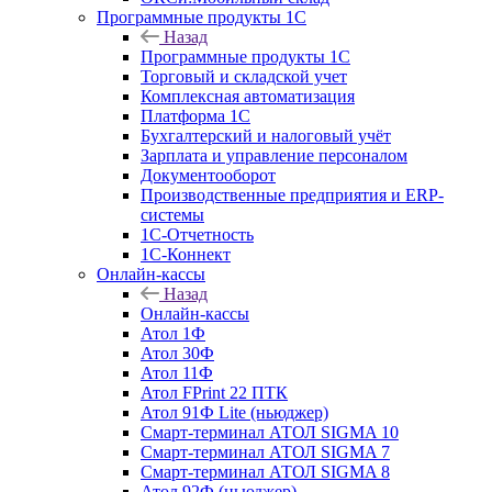
Программные продукты 1С
Назад
Программные продукты 1С
Торговый и складской учет
Комплексная автоматизация
Платформа 1С
Бухгалтерский и налоговый учёт
Зарплата и управление персоналом
Документооборот
Производственные предприятия и ERP-
системы
1С-Отчетность
1С-Коннект
Онлайн-кассы
Назад
Онлайн-кассы
Атол 1Ф
Атол 30Ф
Атол 11Ф
Атол FPrint 22 ПТК
Атол 91Ф Lite (ньюджер)
Смарт-терминал АТОЛ SIGMA 10
Смарт-терминал АТОЛ SIGMA 7
Смарт-терминал АТОЛ SIGMA 8
Атол 92Ф (ньюджер)