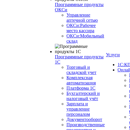
Программные продукты
ОКСи
Управление
аптечной сетью
ОКСи:Рабочее
место кассира
ОКСи:Мобильный
склад
Услуги
Программные продукты
1С
1С:КП
Торговый и
Онлай
складской учет
Комплексная
автоматизация
Платформа 1С
Бухгалтерский и
налоговый учёт
Зарплата и
управление
персоналом
Документооборот
Производственные
предприятия и