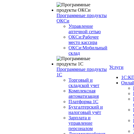
Программные продукты
ОКСи
Управление
аптечной сетью
ОКСи:Рабочее
место кассира
ОКСи:Мобильный
склад
Услуги
Программные продукты
1С
1С:КП
Торговый и
Онлай
складской учет
Комплексная
автоматизация
Платформа 1С
Бухгалтерский и
налоговый учёт
Зарплата и
управление
персоналом
Документооборот