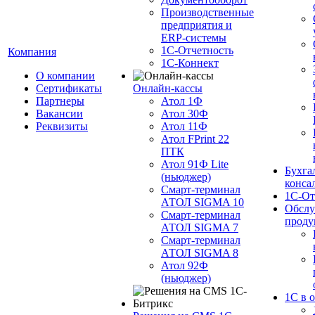
Производственные
предприятия и
ERP-системы
1С-Отчетность
Компания
1С-Коннект
О компании
Сертификаты
Онлайн-кассы
Партнеры
Атол 1Ф
Вакансии
Атол 30Ф
Реквизиты
Атол 11Ф
Атол FPrint 22
ПТК
Атол 91Ф Lite
Бухга
(ньюджер)
конса
Смарт-терминал
1С-От
АТОЛ SIGMA 10
Обслу
Смарт-терминал
проду
АТОЛ SIGMA 7
Смарт-терминал
АТОЛ SIGMA 8
Атол 92Ф
(ньюджер)
1С в 