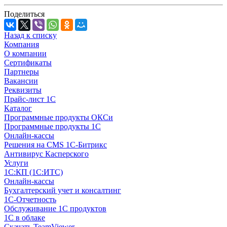
Поделиться
Назад к списку
Компания
О компании
Сертификаты
Партнеры
Вакансии
Реквизиты
Прайс-лист 1С
Каталог
Программные продукты ОКСи
Программные продукты 1С
Онлайн-кассы
Решения на CMS 1С-Битрикс
Антивирус Касперского
Услуги
1С:КП (1С:ИТС)
Онлайн-кассы
Бухгалтерский учет и консалтинг
1С-Отчетность
Обслуживание 1С продуктов
1С в облаке
Скачать TeamViewer