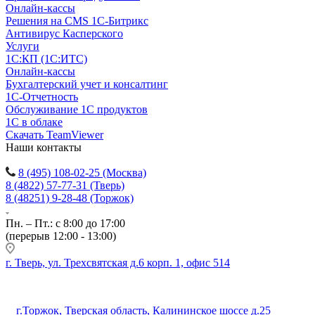
Онлайн-кассы
Решения на CMS 1С-Битрикс
Антивирус Касперского
Услуги
1С:КП (1С:ИТС)
Онлайн-кассы
Бухгалтерский учет и консалтинг
1С-Отчетность
Обслуживание 1С продуктов
1С в облаке
Скачать TeamViewer
Наши контакты
8 (495) 108-02-25 (Москва)
8 (4822) 57-77-31 (Тверь)
8 (48251) 9-28-48 (Торжок)
Пн. – Пт.: с 8:00 до 17:00
(перерыв 12:00 - 13:00)
г. Тверь, ул. Трехсвятская д.6 корп. 1, офис 514
г.Торжок, Тверская область, Калининское шоссе д.25