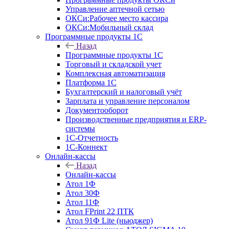
Управление аптечной сетью
ОКСи:Рабочее место кассира
ОКСи:Мобильный склад
Программные продукты 1С
Назад
Программные продукты 1С
Торговый и складской учет
Комплексная автоматизация
Платформа 1С
Бухгалтерский и налоговый учёт
Зарплата и управление персоналом
Документооборот
Производственные предприятия и ERP-
системы
1С-Отчетность
1С-Коннект
Онлайн-кассы
Назад
Онлайн-кассы
Атол 1Ф
Атол 30Ф
Атол 11Ф
Атол FPrint 22 ПТК
Атол 91Ф Lite (ньюджер)