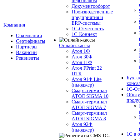
персоналом
Документооборот
Производственные
предприятия и
ERP-системы
Компания
1С-Отчетность
1С-Коннект
О компании
Сертификаты
Онлайн-кассы
Партнеры
Атол 1Ф
Вакансии
Атол 30Ф
Реквизиты
Атол 11Ф
Атол FPrint 22
ПТК
Бухга
Атол 91Ф Lite
конса
(ньюджер)
1С-От
Смарт-терминал
Обслу
АТОЛ SIGMA 10
проду
Смарт-терминал
АТОЛ SIGMA 7
Смарт-терминал
АТОЛ SIGMA 8
Атол 92Ф
(ньюджер)
1С в 