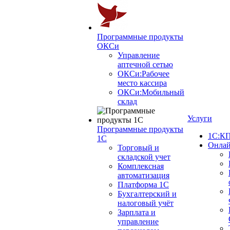
Программные продукты
ОКСи
Управление
аптечной сетью
ОКСи:Рабочее
место кассира
ОКСи:Мобильный
склад
Услуги
Программные продукты
1С:КП
1С
Онлай
Торговый и
складской учет
Комплексная
автоматизация
Платформа 1С
Бухгалтерский и
налоговый учёт
Зарплата и
управление