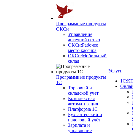
Программные продукты
ОКСи
Управление
аптечной сетью
ОКСи:Рабочее
место кассира
ОКСи:Мобильный
склад
Услуги
Программные продукты
1С:КП
1С
Онлай
Торговый и
складской учет
Комплексная
автоматизация
Платформа 1С
Бухгалтерский и
налоговый учёт
Зарплата и
управление