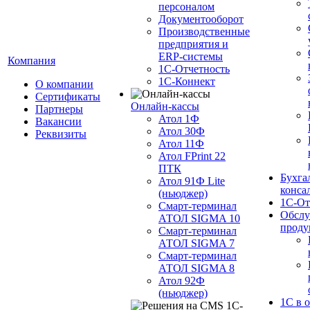
персоналом
Документооборот
Производственные
предприятия и
ERP-системы
Компания
1С-Отчетность
1С-Коннект
О компании
Сертификаты
Онлайн-кассы
Партнеры
Атол 1Ф
Вакансии
Атол 30Ф
Реквизиты
Атол 11Ф
Атол FPrint 22
ПТК
Бухга
Атол 91Ф Lite
конса
(ньюджер)
1С-От
Смарт-терминал
Обслу
АТОЛ SIGMA 10
проду
Смарт-терминал
АТОЛ SIGMA 7
Смарт-терминал
АТОЛ SIGMA 8
Атол 92Ф
(ньюджер)
1С в 