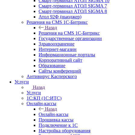
Смарт-терминал АТОЛ SIGMA 10
Смарт-терминал АТОЛ SIGMA 7
Смарт-терминал АТОЛ SIGMA 8
Атол 92Ф (ньюджер)
Решения на CMS 1С-Битрикс
Назад
Решения на CMS 1С-Битрикс
Государственные организации
Здравоохранение
Интернет-магазин
Информационные порталы
Корпоративный сайт
Образование
Сайты конференций
Антивирус Касперского
Услуги
Назад
Услуги
1С:КП (1С:ИТС)
Онлайн-кассы
Назад
Онлайн-кассы
Прошивка кассы
Подключение к 1С
Настройка оборудования