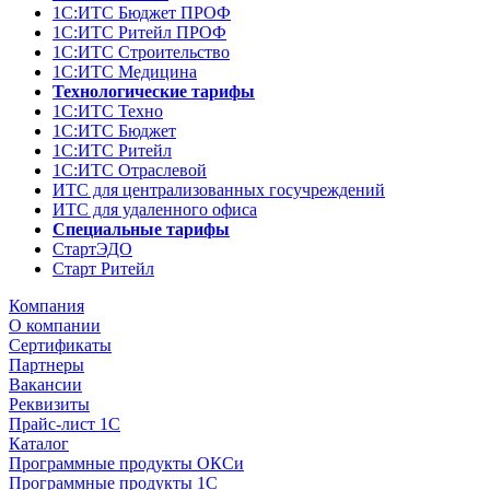
1С:ИТС Бюджет ПРОФ
1С:ИТС Ритейл ПРОФ
1С:ИТС Строительство
1С:ИТС Медицина
Технологические тарифы
1С:ИТС Техно
1С:ИТС Бюджет
1С:ИТС Ритейл
1С:ИТС Отраслевой
ИТС для централизованных госучреждений
ИТС для удаленного офиса
Специальные тарифы
СтартЭДО
Старт Ритейл
Компания
О компании
Сертификаты
Партнеры
Вакансии
Реквизиты
Прайс-лист 1С
Каталог
Программные продукты ОКСи
Программные продукты 1С