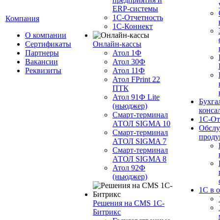
ERP-системы
1С-Отчетность
Компания
1С-Коннект
О компании
Сертификаты
Онлайн-кассы
Партнеры
Атол 1Ф
Вакансии
Атол 30Ф
Реквизиты
Атол 11Ф
Атол FPrint 22
ПТК
Атол 91Ф Lite
Бухга
(ньюджер)
конса
Смарт-терминал
1С-От
АТОЛ SIGMA 10
Обслу
Смарт-терминал
проду
АТОЛ SIGMA 7
Смарт-терминал
АТОЛ SIGMA 8
Атол 92Ф
(ньюджер)
1С в 
Решения на CMS 1С-
Битрикс