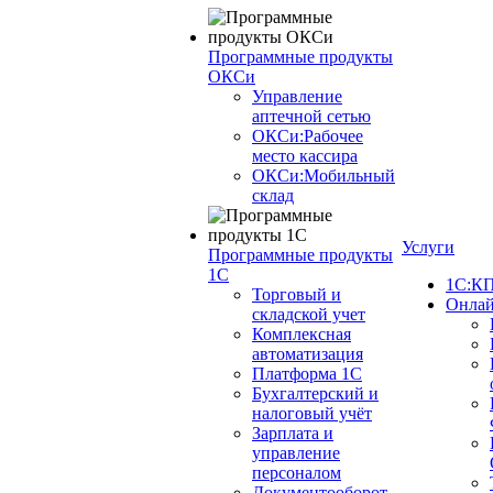
Программные продукты
ОКСи
Управление
аптечной сетью
ОКСи:Рабочее
место кассира
ОКСи:Мобильный
склад
Услуги
Программные продукты
1С
1С:КП
Торговый и
Онлай
складской учет
Комплексная
автоматизация
Платформа 1С
Бухгалтерский и
налоговый учёт
Зарплата и
управление
персоналом
Документооборот