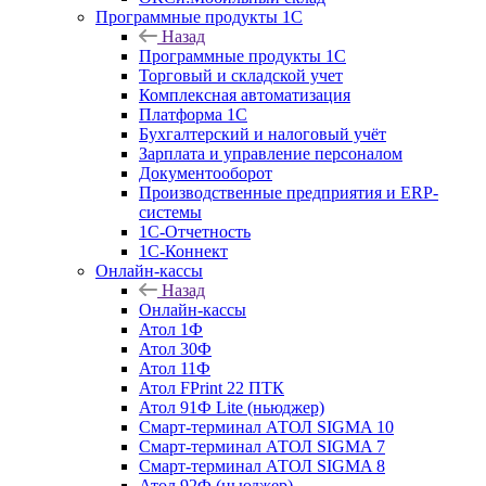
Программные продукты 1С
Назад
Программные продукты 1С
Торговый и складской учет
Комплексная автоматизация
Платформа 1С
Бухгалтерский и налоговый учёт
Зарплата и управление персоналом
Документооборот
Производственные предприятия и ERP-
системы
1С-Отчетность
1С-Коннект
Онлайн-кассы
Назад
Онлайн-кассы
Атол 1Ф
Атол 30Ф
Атол 11Ф
Атол FPrint 22 ПТК
Атол 91Ф Lite (ньюджер)
Смарт-терминал АТОЛ SIGMA 10
Смарт-терминал АТОЛ SIGMA 7
Смарт-терминал АТОЛ SIGMA 8
Атол 92Ф (ньюджер)