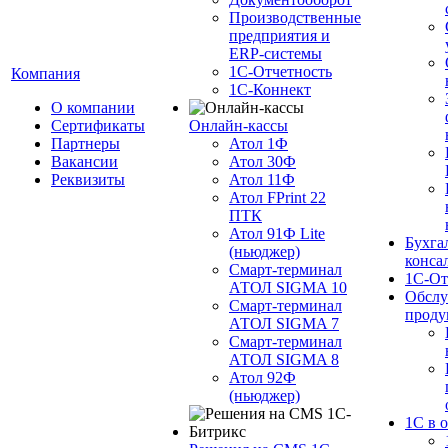
Производственные
предприятия и
ERP-системы
1С-Отчетность
Компания
1С-Коннект
О компании
Сертификаты
Онлайн-кассы
Партнеры
Атол 1Ф
Вакансии
Атол 30Ф
Реквизиты
Атол 11Ф
Атол FPrint 22
ПТК
Атол 91Ф Lite
Бухга
(ньюджер)
конса
Смарт-терминал
1С-От
АТОЛ SIGMA 10
Обслу
Смарт-терминал
проду
АТОЛ SIGMA 7
Смарт-терминал
АТОЛ SIGMA 8
Атол 92Ф
(ньюджер)
1С в 