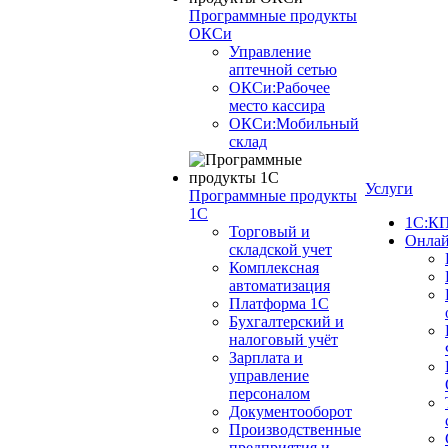
Программные продукты
ОКСи
Управление
аптечной сетью
ОКСи:Рабочее
место кассира
ОКСи:Мобильный
склад
Услуги
Программные продукты
1С
1С:КП
Торговый и
Онлай
складской учет
Комплексная
автоматизация
Платформа 1С
Бухгалтерский и
налоговый учёт
Зарплата и
управление
персоналом
Документооборот
Производственные
предприятия и