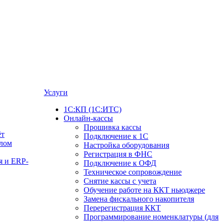
Услуги
1С:КП (1С:ИТС)
Онлайн-кассы
Прошивка кассы
ёт
Подключение к 1С
алом
Настройка оборудования
Регистрация в ФНС
я и ERP-
Подключение к ОФД
Техническое сопровождение
Снятие кассы с учета
Обучение работе на ККТ ньюджере
Замена фискального накопителя
Перерегистрация ККТ
Программирование номенклатуры (для