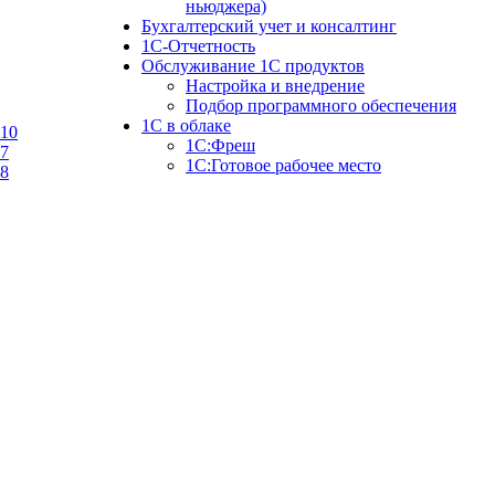
ньюджера)
Бухгалтерский учет и консалтинг
1С-Отчетность
Обслуживание 1С продуктов
Настройка и внедрение
Подбор программного обеспечения
1С в облаке
10
1C:Фреш
7
1C:Готовое рабочее место
8