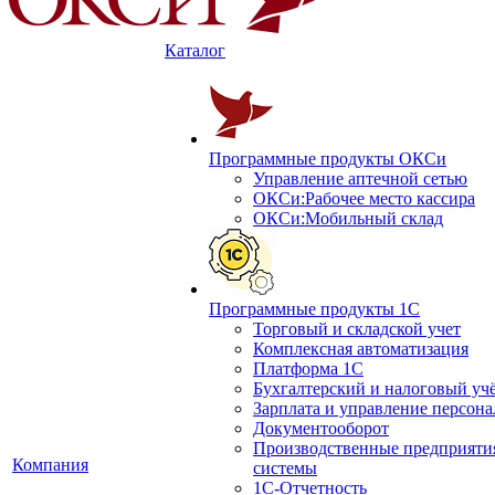
Каталог
Программные продукты ОКСи
Управление аптечной сетью
ОКСи:Рабочее место кассира
ОКСи:Мобильный склад
Программные продукты 1С
Торговый и складской учет
Комплексная автоматизация
Платформа 1С
Бухгалтерский и налоговый уч
Зарплата и управление персон
Документооборот
Производственные предприяти
Компания
системы
1С-Отчетность