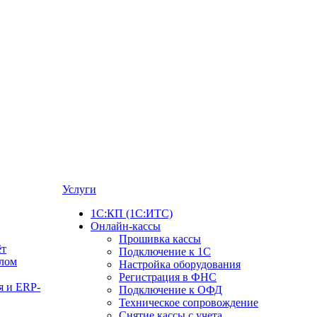
Услуги
1С:КП (1С:ИТС)
Онлайн-кассы
Прошивка кассы
ёт
Подключение к 1С
алом
Настройка оборудования
Регистрация в ФНС
я и ERP-
Подключение к ОФД
Техническое сопровождение
Снятие кассы с учета