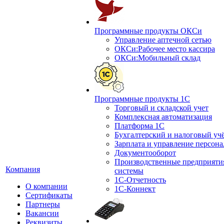
Программные продукты ОКСи
Управление аптечной сетью
ОКСи:Рабочее место кассира
ОКСи:Мобильный склад
Программные продукты 1С
Торговый и складской учет
Комплексная автоматизация
Платформа 1С
Бухгалтерский и налоговый уч
Зарплата и управление персон
Документооборот
Производственные предприяти
Компания
системы
1С-Отчетность
О компании
1С-Коннект
Сертификаты
Партнеры
Вакансии
Реквизиты