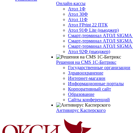
Онлайн-кассы
Атол 1Ф
Атол 30Ф
Атол 11Ф
Атол FPrint 22 ПТК
Атол 91Ф Lite (ньюджер)
Смарт-терминал АТОЛ SIGMA 
Смарт-терминал АТОЛ SIGMA 
Смарт-терминал АТОЛ SIGMA 
Атол 92Ф (ньюджер)
Решения на CMS 1С-Битрикс
Государственные организации
Здравоохранение
Интернет-магазин
Информационные порталы
Корпоративный сайт
Образование
Сайты конференций
Антивирус Касперского