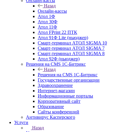
Онлайн-кассы
Назад
Онлайн-кассы
Атол 1Ф
Атол 30Ф
Атол 11Ф
Атол FPrint 22 ПТК
Атол 91Ф Lite (ньюджер)
Смарт-терминал АТОЛ SIGMA 10
Смарт-терминал АТОЛ SIGMA 7
Смарт-терминал АТОЛ SIGMA 8
Атол 92Ф (ньюджер)
Решения на CMS 1С-Битрикс
Назад
Решения на CMS 1С-Битрикс
Государственные организации
Здравоохранение
Интернет-магазин
Информационные порталы
Корпоративный сайт
Образование
Сайты конференций
Антивирус Касперского
Услуги
Назад