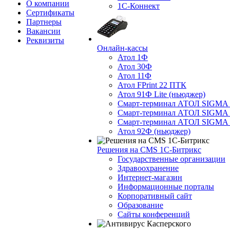
О компании
1С-Коннект
Сертификаты
Партнеры
Вакансии
Реквизиты
Онлайн-кассы
Атол 1Ф
Атол 30Ф
Атол 11Ф
Атол FPrint 22 ПТК
Атол 91Ф Lite (ньюджер)
Смарт-терминал АТОЛ SIGMA 
Смарт-терминал АТОЛ SIGMA 
Смарт-терминал АТОЛ SIGMA 
Атол 92Ф (ньюджер)
Решения на CMS 1С-Битрикс
Государственные организации
Здравоохранение
Интернет-магазин
Информационные порталы
Корпоративный сайт
Образование
Сайты конференций