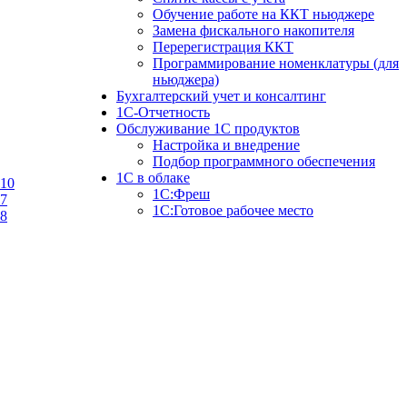
Обучение работе на ККТ ньюджере
Замена фискального накопителя
Перерегистрация ККТ
Программирование номенклатуры (для
ньюджера)
Бухгалтерский учет и консалтинг
1С-Отчетность
Обслуживание 1С продуктов
Настройка и внедрение
Подбор программного обеспечения
1С в облаке
10
1C:Фреш
7
1C:Готовое рабочее место
8