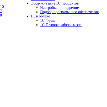
Обслуживание 1С продуктов
10
Настройка и внедрение
7
Подбор программного обеспечения
8
1С в облаке
1C:Фреш
1C:Готовое рабочее место