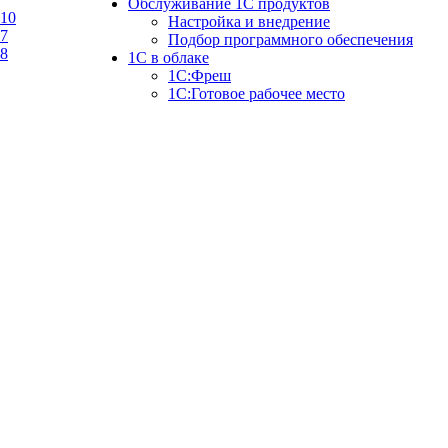
Обслуживание 1С продуктов
10
Настройка и внедрение
7
Подбор программного обеспечения
8
1С в облаке
1C:Фреш
1C:Готовое рабочее место