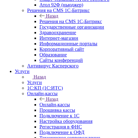
Атол 92Ф (ньюджер)
Решения на CMS 1С-Битрикс
Назад
Решения на CMS 1С-Битрикс
Государственные организации
Здравоохранение
Интернет-магазин
Информационные порталы
Корпоративный сайт
Образование
Сайты конференций
Антивирус Касперского
Услуги
Назад
Услуги
1С:КП (1С:ИТС)
Онлайн-кассы
Назад
Онлайн-кассы
Прошивка кассы
Подключение к 1С
Настройка оборудования
Регистрация в ФНС
Подключение к ОФД
Техническое сопровождение