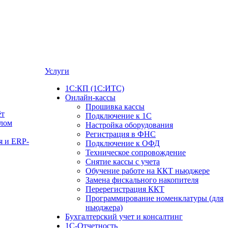
Услуги
1С:КП (1С:ИТС)
Онлайн-кассы
Прошивка кассы
ёт
Подключение к 1С
алом
Настройка оборудования
Регистрация в ФНС
я и ERP-
Подключение к ОФД
Техническое сопровождение
Снятие кассы с учета
Обучение работе на ККТ ньюджере
Замена фискального накопителя
Перерегистрация ККТ
Программирование номенклатуры (для
ньюджера)
Бухгалтерский учет и консалтинг
1С-Отчетность