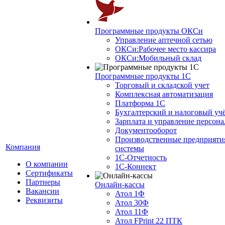
Программные продукты ОКСи
Управление аптечной сетью
ОКСи:Рабочее место кассира
ОКСи:Мобильный склад
Программные продукты 1С
Торговый и складской учет
Комплексная автоматизация
Платформа 1С
Бухгалтерский и налоговый уч
Зарплата и управление персон
Документооборот
Производственные предприяти
Компания
системы
1С-Отчетность
О компании
1С-Коннект
Сертификаты
Партнеры
Онлайн-кассы
Вакансии
Атол 1Ф
Реквизиты
Атол 30Ф
Атол 11Ф
Атол FPrint 22 ПТК