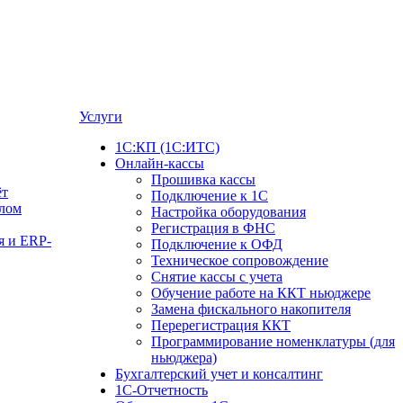
Услуги
1С:КП (1С:ИТС)
Онлайн-кассы
Прошивка кассы
ёт
Подключение к 1С
алом
Настройка оборудования
Регистрация в ФНС
я и ERP-
Подключение к ОФД
Техническое сопровождение
Снятие кассы с учета
Обучение работе на ККТ ньюджере
Замена фискального накопителя
Перерегистрация ККТ
Программирование номенклатуры (для
ньюджера)
Бухгалтерский учет и консалтинг
1С-Отчетность