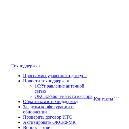
Техподдержка
Программы удаленного доступа
Новости техподдержки
1С:Управление аптечной
сетью
ОКСи:Рабочее место кассира
Контакты
Обратиться в техподдержку
Загрузка конфигурации и
обновлений
Проверить договор ИТС
Активировать ОКСи:РМК
Вопрос - ответ