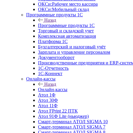
ОКСи:Рабочее место кассира
ОКСи:Мобильный склад
Программные продукты 1С
Назад
Программные продукты 1С
Торговый и складской учет
Комплексная автоматизация
Платформа 1С
Бухгалтерский и налоговый учёт
Зарплата и управление персоналом
Документооборот
Производственные предприятия и ERP-систе
1С-Отчетность
1С-Коннект
Онлайн-кассы
Назад
Онлайн-кассы
Атол 1Ф
Атол 30Ф
Атол 11Ф
Атол FPrint 22 ПТК
Атол 91Ф Lite (ньюджер)
Смарт-терминал АТОЛ SIGMA 10
Смарт-терминал АТОЛ SIGMA 7
Смарт-терминал АТОЛ SIGMA 8