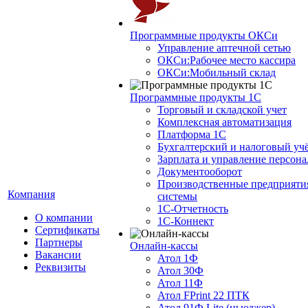
Программные продукты ОКСи
Управление аптечной сетью
ОКСи:Рабочее место кассира
ОКСи:Мобильный склад
Программные продукты 1С
Торговый и складской учет
Комплексная автоматизация
Платформа 1С
Бухгалтерский и налоговый уч
Зарплата и управление персон
Документооборот
Производственные предприяти
Компания
системы
1С-Отчетность
О компании
1С-Коннект
Сертификаты
Партнеры
Онлайн-кассы
Вакансии
Атол 1Ф
Реквизиты
Атол 30Ф
Атол 11Ф
Атол FPrint 22 ПТК
Атол 91Ф Lite (ньюджер)