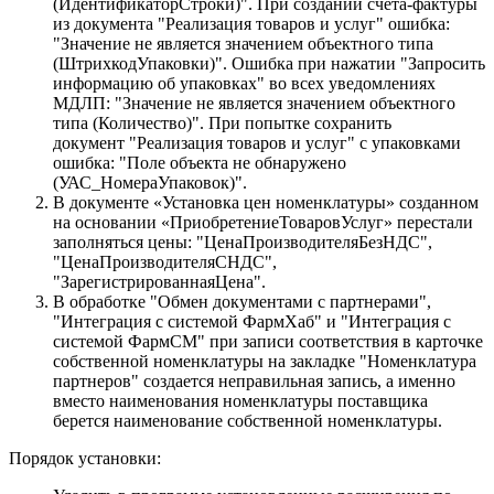
(ИдентификаторСтроки)". При создании счета-фактуры
из документа "Реализация товаров и услуг" ошибка:
"Значение не является значением объектного типа
(ШтрихкодУпаковки)". Ошибка при нажатии "Запросить
информацию об упаковках" во всех уведомлениях
МДЛП: "Значение не является значением объектного
типа (Количество)". При попытке сохранить
документ "Реализация товаров и услуг" с упаковками
ошибка: "Поле объекта не обнаружено
(УАС_НомераУпаковок)".
В документе «Установка цен номенклатуры» созданном
на основании «ПриобретениеТоваровУслуг» перестали
заполняться цены: "ЦенаПроизводителяБезНДС",
"ЦенаПроизводителяСНДС",
"ЗарегистрированнаяЦена".
В обработке "Обмен документами с партнерами",
"Интеграция с системой ФармХаб" и "Интеграция с
системой ФармСМ" при записи соответствия в карточке
собственной номенклатуры на закладке "Номенклатура
партнеров" создается неправильная запись, а именно
вместо наименования номенклатуры поставщика
берется наименование собственной номенклатуры.
Порядок установки: