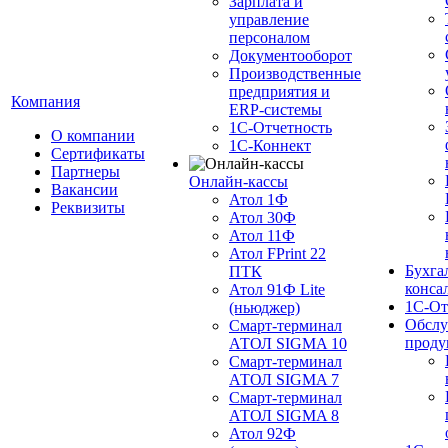
Зарплата и
управление
персоналом
Документооборот
Производственные
предприятия и
Компания
ERP-системы
1С-Отчетность
О компании
1С-Коннект
Сертификаты
Партнеры
Онлайн-кассы
Вакансии
Атол 1Ф
Реквизиты
Атол 30Ф
Атол 11Ф
Атол FPrint 22
Бухга
ПТК
конса
Атол 91Ф Lite
1С-От
(ньюджер)
Обслу
Смарт-терминал
проду
АТОЛ SIGMA 10
Смарт-терминал
АТОЛ SIGMA 7
Смарт-терминал
АТОЛ SIGMA 8
Атол 92Ф