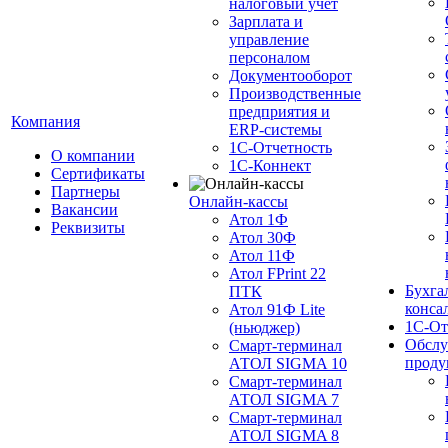
налоговый учёт
Зарплата и
управление
персоналом
Документооборот
Производственные
предприятия и
Компания
ERP-системы
1С-Отчетность
О компании
1С-Коннект
Сертификаты
Партнеры
Онлайн-кассы
Вакансии
Атол 1Ф
Реквизиты
Атол 30Ф
Атол 11Ф
Атол FPrint 22
Бухга
ПТК
конса
Атол 91Ф Lite
1С-От
(ньюджер)
Обслу
Смарт-терминал
проду
АТОЛ SIGMA 10
Смарт-терминал
АТОЛ SIGMA 7
Смарт-терминал
АТОЛ SIGMA 8