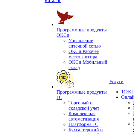
Каталог
Программные продукты
ОКСи
Управление
аптечной сетью
ОКСи:Рабочее
место кассира
ОКСи:Мобильный
склад
Услуги
1С:КП
Программные продукты
Онлай
1С
Торговый и
складской учет
Комплексная
автоматизация
Платформа 1С
Бухгалтерский и