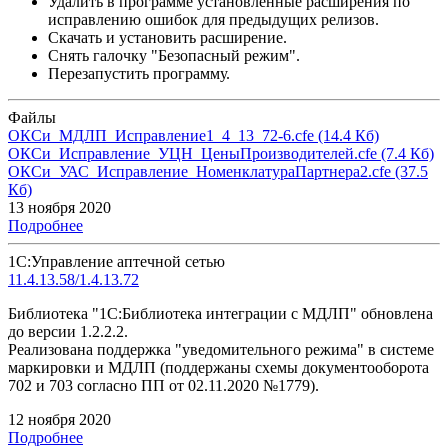
Удалить в программе установленные расширения по
исправлению ошибок для предыдущих релизов.
Скачать и установить расширение.
Снять галочку "Безопасный режим".
Перезапустить программу.
Файлы
ОКСи_МДЛП_Исправление1_4_13_72-6.cfe
(14.4 Кб)
ОКСи_Исправление_УЦН_ЦеныПроизводителей.cfe
(7.4 Кб)
ОКСи_УАС_Исправление_НоменклатураПартнера2.cfe
(37.5
Кб)
13 ноября 2020
Подробнее
1С:Управление аптечной сетью
11.4.13.58/1.4.13.72
Библиотека "1С:Библиотека интеграции с МДЛП" обновлена
до версии 1.2.2.2.
Реализована поддержка "уведомительного режима" в системе
маркировки и МДЛП (поддержаны схемы документооборота
702 и 703 согласно ПП от 02.11.2020 №1779).
12 ноября 2020
Подробнее