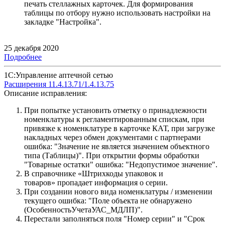
печать стеллажных карточек. Для формирования
таблицы по отбору нужно использовать настройки на
закладке "Настройка".
25 декабря 2020
Подробнее
1С:Управление аптечной сетью
Расширения 11.4.13.71/1.4.13.75
Описание исправления:
При попытке установить отметку о принадлежности
номенклатуры к регламентированным спискам, при
привязке к номенклатуре в карточке КАТ, при загрузке
накладных через обмен документами с партнерами
ошибка: "Значение не является значением объектного
типа (Таблицы)". При открытии формы обработки
"Товарные остатки" ошибка: "Недопустимое значение".
В справочнике «Штрихкоды упаковок и
товаров» пропадает информация о серии.
При создании нового вида номенклатуры / изменении
текущего ошибка: "Поле объекта не обнаружено
(ОсобенностьУчетаУАС_МДЛП)".
Перестали заполняться поля "Номер серии" и "Срок