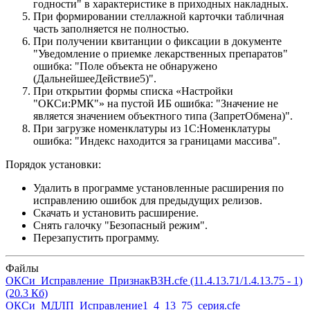
годности" в характеристике в приходных накладных.
При формировании стеллажной карточки табличная
часть заполняется не полностью.
При получении квитанции о фиксации в документе
"Уведомление о приемке лекарственных препаратов"
ошибка: "Поле объекта не обнаружено
(ДальнейшееДействие5)".
При открытии формы списка «Настройки
"ОКСи:РМК"» на пустой ИБ ошибка: "Значение не
является значением объектного типа (ЗапретОбмена)".
При загрузке номенклатуры из 1С:Номенклатуры
ошибка: "Индекс находится за границами массива".
Порядок установки:
Удалить в программе установленные расширения по
исправлению ошибок для предыдущих релизов.
Скачать и установить расширение.
Снять галочку "Безопасный режим".
Перезапустить программу.
Файлы
ОКСи_Исправление_ПризнакВЗН.cfe
(11.4.13.71/1.4.13.75 - 1)
(20.3 Кб)
ОКСи_МДЛП_Исправление1_4_13_75_серия.cfe