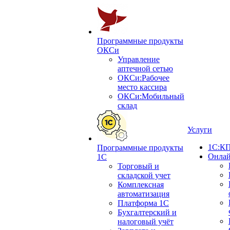
Программные продукты
ОКСи
Управление
аптечной сетью
ОКСи:Рабочее
место кассира
ОКСи:Мобильный
склад
Услуги
1С:КП
Программные продукты
Онлай
1С
Торговый и
складской учет
Комплексная
автоматизация
Платформа 1С
Бухгалтерский и
налоговый учёт