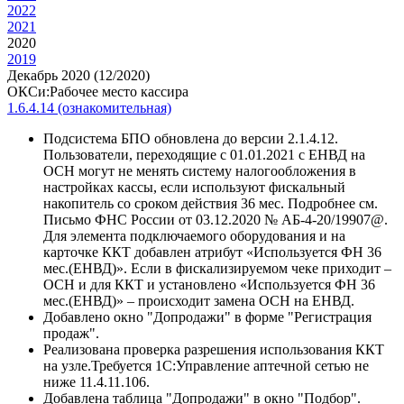
2022
2021
2020
2019
Декабрь 2020 (12/2020)
ОКСи:Рабочее место кассира
1.6.4.14 (ознакомительная)
Подсистема БПО обновлена до версии 2.1.4.12.
Пользователи, переходящие с 01.01.2021 с ЕНВД на
ОСН могут не менять систему налогообложения в
настройках кассы, если используют фискальный
накопитель со сроком действия 36 мес. Подробнее см.
Письмо ФНС России от 03.12.2020 № АБ-4-20/19907@.
Для элемента подключаемого оборудования и на
карточке ККТ добавлен атрибут «Используется ФН 36
мес.(ЕНВД)». Если в фискализируемом чеке приходит –
ОСН и для ККТ и установлено «Используется ФН 36
мес.(ЕНВД)» – происходит замена ОСН на ЕНВД.
Добавлено окно "Допродажи" в форме "Регистрация
продаж".
Реализована проверка разрешения использования ККТ
на узле.Требуется 1С:Управление аптечной сетью не
ниже 11.4.11.106.
Добавлена таблица "Допродажи" в окно "Подбор".