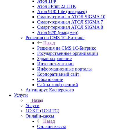
Атол 11Ф
Атол FPrint 22 ПТК
Атол 91Ф Lite (ньюджер)
Смарт-терминал АТОЛ SIGMA 10
Смарт-терминал АТОЛ SIGMA 7
Смарт-терминал АТОЛ SIGMA 8
Атол 92Ф (ньюджер)
Решения на CMS 1С-Битрикс
Назад
Решения на CMS 1С-Битрикс
Государственные организации
Здравоохранение
Интернет-магазин
Информационные порталы
Корпоративный сайт
Образование
Сайты конференций
Антивирус Касперского
Услуги
Назад
Услуги
1С:КП (1С:ИТС)
Онлайн-кассы
Назад
Онлайн-кассы